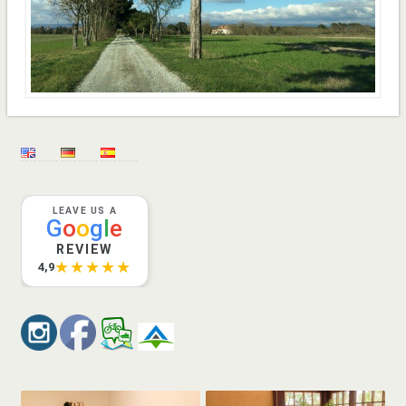
LEAVE US A
G
o
o
g
l
e
REVIEW
★★★★★
4,9