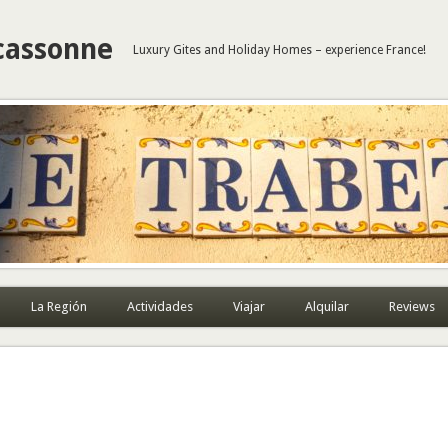
cassonne
Luxury Gites and Holiday Homes – experience France!
La Región
Actividades
Viajar
Alquilar
Reviews