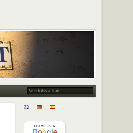
LEAVE US A
G
o
o
g
l
e